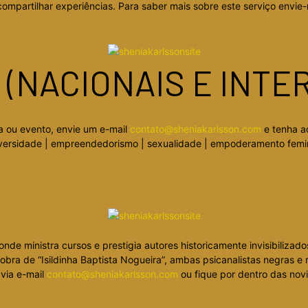
ompartilhar experiências. Para saber mais sobre este serviço envie
(NACIONAIS E INTE
a ou evento, envie um e-mail
contato@sheniakarlsson.com
e tenha a
 diversidade | empreendedorismo | sexualidade | empoderamento femin
nde ministra cursos e prestigia autores historicamente invisibiliza
obra de “Isildinha Baptista Nogueira”, ambas psicanalistas negras e
via e-mail
contato@sheniakarlsson.com
ou fique por dentro das novi