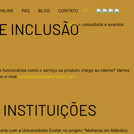
ONLINE
FAQ
BLOG
CONTATO
PT
 E INCLUSÃO
Início
consultoria e eventos
e funcionários como o serviço ou produto chega ao cliente? Vamos
no e-mail
contato@sheniakarlsson.com
 INSTITUIÇÕES
ria com a Universidade Exeter no projeto “Mulheres do Atlântico