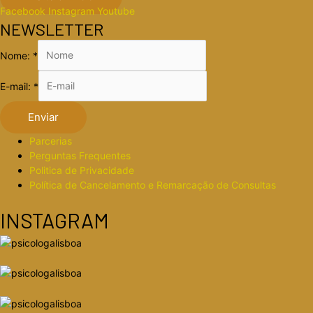
Facebook
Instagram
Youtube
NEWSLETTER
Nome:
*
E-mail:
*
Enviar
Parcerias
Perguntas Frequentes
Politica de Privacidade
Política de Cancelamento e Remarcação de Consultas
INSTAGRAM