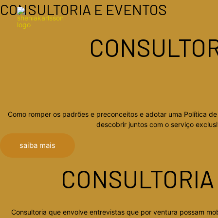
Ir
CONSULTORIA E EVENTOS
para
o
conteúdo
CONSULTORI
Como romper os padrões e preconceitos e adotar uma Política de 
descobrir juntos com o serviço exclu
saiba mais
CONSULTORIA 
Consultoria que envolve entrevistas que por ventura possam mob