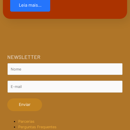
Leia mais...
NEWSLETTER
N
o
m
e
E
:
-
*
m
a
Enviar
i
l
:
Parcerias
*
Perguntas Frequentes